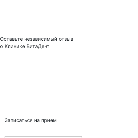
Контакты
О нас
Оплата услуг
Налоговый вычет
Отзывы
Оставьте независимый отзыв
о Клинике ВитаДент
Отзывы о Клинике
на Малыгина в Яндекс картах
Отзывы о Клинике
на Малыгина в Google картах
Отзывы о Клинике
на Малыгина на Zoon.ru
УСЛУГИ АКЦИИ
НАШ РЕЙТИНГ
Записаться на прием
+7 (499) 653-97-88