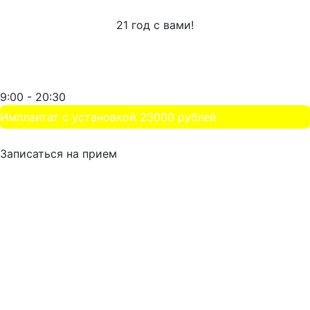
21 год с вами!
+7 (499) 653-97-88
Стоматология на Малыгина
9:00 - 20:30
Имплантат с установкой 23000 рублей
НАШ РЕЙТИНГ
Записаться на прием
Главная
Услуги
Цены
Акции
Врачи
Документы
Вакансии
От боли
Почему болит зуб