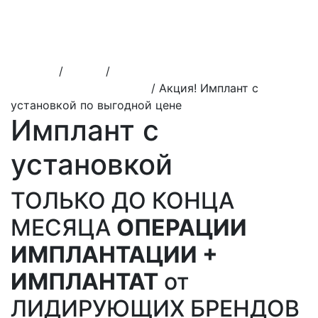
Лечение пульпита детям
Лечение периодонтита детям
Удаление зубов детям
Исправление прикуса детям
Главная
/
Акции
/
Акции на имплантацию зубов в
стоматологии ВитаДент
/
Акция! Имплант с
установкой по выгодной цене
Имплант с
установкой
ТОЛЬКО ДО КОНЦА
МЕСЯЦА
ОПЕРАЦИИ
ИМПЛАНТАЦИИ +
ИМПЛАНТАТ
от
ЛИДИРУЮЩИХ БРЕНДОВ