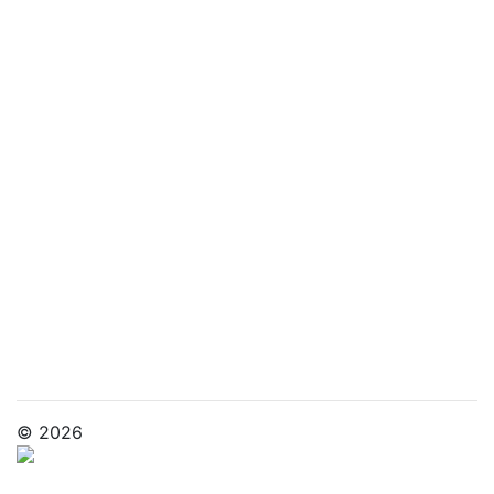
Удаление зубов детям
Исправление прикуса детям
Главная
Услуги
Цены
Акции
Врачи
Документы
Контакты
Вакансии
Оплата услуг
Налоговый вычет
Отзывы
Советы наших экспертов
© 2026