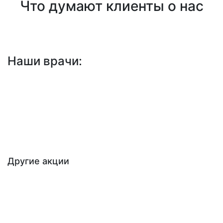
Что думают клиенты о нас
Наши врачи:
Назад к списку акций
Другие акции
Профессиональная чистка зубов «Полный
комплекс для своих»
До 31 августа