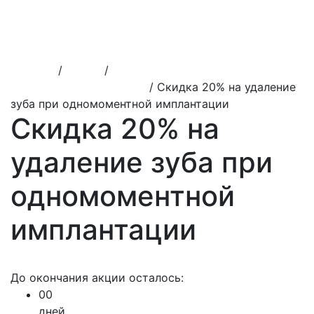
Лечение пульпита детям
Лечение периодонтита детям
Удаление зубов детям
Исправление прикуса детям
Главная
/
Акции
/
Акции на лечение зубов в
стоматологии ВитаДент
/
Скидка 20% на удаление
зуба при одномоментной имплантации
Скидка 20% на
удаление зуба при
одномоментной
имплантации
До окончания акции осталось:
00
дней