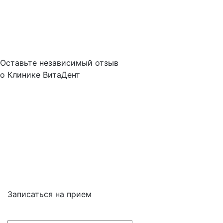
Контакты
О нас
Оплата услуг
Налоговый вычет
Отзывы
Оставьте независимый отзыв
о Клинике ВитаДент
Отзывы о Клинике
на Малыгина в Яндекс картах
Отзывы о Клинике
на Малыгина в Google картах
Отзывы о Клинике
на Малыгина на Zoon.ru
УСЛУГИ АКЦИИ
НАШ РЕЙТИНГ
Записаться на прием
+7 (499) 653-97-88