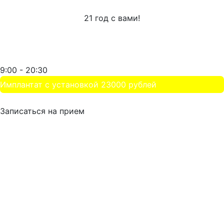
21 год с вами!
+7 (499) 653-97-88
Стоматология на Малыгина
9:00 - 20:30
Имплантат с установкой 23000 рублей
НАШ РЕЙТИНГ
Записаться на прием
Главная
Услуги
Цены
Акции
Врачи
Документы
Вакансии
От боли
Почему болит зуб