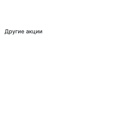
Назад к списку акций
Другие акции
Акция! Имплант с установкой
До 31 августа
ОПЕРАЦИЯ ИМПЛАНТАЦИИ ПОД КЛЮЧ!
23000 руб.
Подробнее
Профессиональная чистка зубов «Полный
комплекс для своих»
До 31 августа