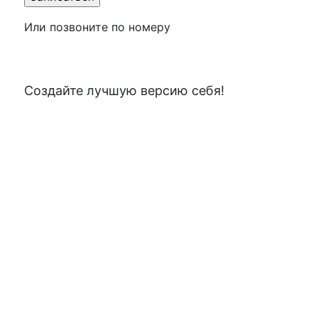
Или позвоните по номеру
+7 (499) 653-97-88
Создайте лучшую версию себя!
От боли
Почему болит зуб
Болит зуб после удаления
Болит зуб после лечения
Флюс опухла щека
Болит зуб мудрости
Нужно ли удалять зубы мудрости