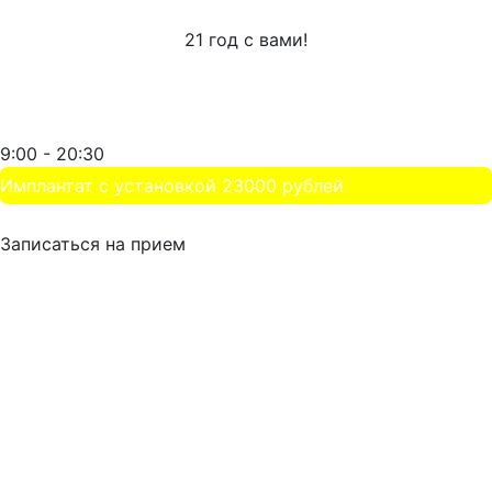
21 год с вами!
+7 (499) 653-97-88
Стоматология на Малыгина
9:00 - 20:30
Имплантат с установкой 23000 рублей
НАШ РЕЙТИНГ
Записаться на прием
Главная
Услуги
Цены
Акции
Врачи
Документы
Вакансии
От боли
Почему болит зуб