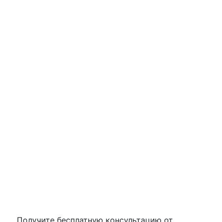
врач-стоматолог-терапевт
Новиков
Александр Алексеевич
врач-стоматолог-терапевт
Комарова
Татьяна Олеговна
врач-стоматолог-терапевт
Получите бесплатную консультацию от