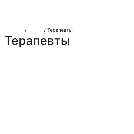
Лечение пульпита детям
Лечение периодонтита детям
Удаление зубов детям
Исправление прикуса детям
Главная
/
Врачи
/
Терапевты
Терапевты
Все врачи
Терапевты
Ортодонты
Хирурги
Ортопеды
Имплантологи
Пародонтологи
Детские врачи
Рыкова