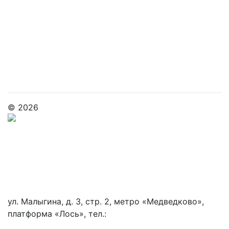
Документы
Контакты
Вакансии
Оплата услуг
Налоговый вычет
Отзывы
Советы наших экспертов
© 2026
Политика конфиденциальности
Политика обработки и защиты персональных данных
Информация по оплате
ул. Малыгина, д. 3, стр. 2, метро «Медведково»,
платформа «Лось», тел.:
+7 (495) 744-77-88