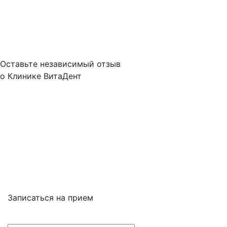
Контакты
О нас
Оплата услуг
Налоговый вычет
Отзывы
Оставьте независимый отзыв
о Клинике ВитаДент
Отзывы о Клинике
на Малыгина в Яндекс картах
Отзывы о Клинике
на Малыгина в Google картах
Отзывы о Клинике
на Малыгина на Zoon.ru
УСЛУГИ АКЦИИ
НАШ РЕЙТИНГ
Записаться на прием
+7 (499) 653-97-88